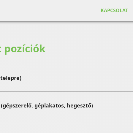
KAPCSOLAT
t pozíciók
telepre)
 (gépszerelő, géplakatos, hegesztő)
kszerű gondozása, felügyelete
torvosi felügyelet melletti kezelése