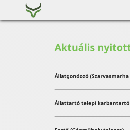
Aktuális nyitot
Állatgondozó (Szarvasmarha 
Feladatok:
Állattartó telepi karbantartó
Az állatok sza
Az állatok álla